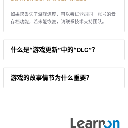
如果您丢失了游戏进度，可以尝试登录同一账号的云
存档功能，若未能恢复，请联系技术支持团队。
什么是“游戏更新”中的“DLC”？
游戏的故事情节为什么重要？