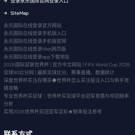
登录永乐国际官网登录入口
SiteMap
永乐国际在线登录官方网站
永乐国际在线登录手机版入口
永乐国际在线登录手机版官网
永乐国际在线登录Web网页版
永乐国际在线登录app下载地址
2026国际足联世界杯 | 官方中文网站 | FIFA World Cup 2026
足球90比分网 | 最新足球比分、赛事直播、数据统计
深度世界杯买注在哪买◆世界杯怎么买注投注入口与新手竞
猜攻略
专业世界杯买足球｜世界杯买足球平台冠军竞猜与夺冠赔率
分析
实用2026世界杯买冠亚军足彩★赔率投注参考
联系方式