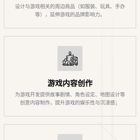
设计与游戏相关的周边商品（如服装、玩具、手办
等），延伸游戏的品牌影响力。
游戏内容创作
为游戏开发提供故事剧情、角色设定、地图设计等
创意内容制作，提升游戏的娱乐性与沉浸感；