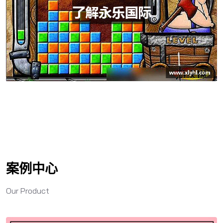
案例中心
Our Product