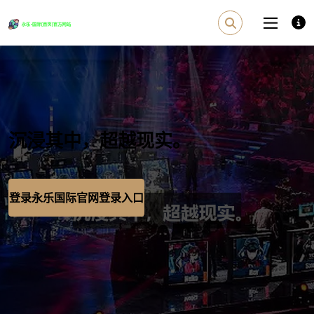
沉浸其中，超越现实。
登录永乐国际官网登录入口