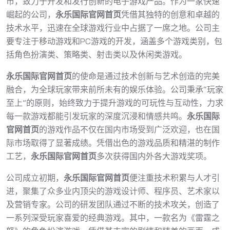
市，致力于开发和发行创新的电子游戏产品。作为一家快速
崛起的公司，
永乐国际官网首页
凭借其独特的创意和卓越的
技术水平，迅速在全球游戏行业中占据了一席之地。公司主
要专注于移动游戏和PC游戏的开发，涵盖多个游戏类别，包
括角色扮演类、策略类、射击类以及休闲类游戏。
永乐国际官网首页
的使命是通过技术创新与艺术创造的完美
融合，为全球玩家带来前所未有的娱乐体验。公司秉承“玩家
至上”的原则，始终致力于提升游戏的可玩性与互动性，力求
每一款游戏都能引发玩家的深度沉浸和情感共鸣。
永乐国际
官网首页
的游戏作品不仅在国内市场受到广泛欢迎，也在国
际市场取得了显著成绩。凭借出色的游戏品质和精湛的制作
工艺，
永乐国际官网首页
多次获得国内外各大游戏奖项。
公司成立初期，
永乐国际官网首页
便注重技术积累与人才引
进，聚集了众多业内顶尖的游戏设计师、程序员、艺术家以
及营销专家。公司的研发团队通过不断的技术攻关，创造了
一系列深受玩家喜爱的经典游戏。其中，一款名为《雷霆之